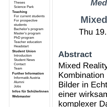
Med
Theses
Science Park
Teaching
For current students
Mixed
For prospective
students
Bachelor's program
Thu 19.
Master's program
PhD program
Teacher education
Headstart
Student Union
Abstract
Introduction
Student News
Mixed Reality
Contact
Team
Kombination 
Further Information
Informatik Austria
Bilder in Ec
Alumni
Jobs
Infos für SchülerInnen
einer wirksam
Webmaster
komplexer Da