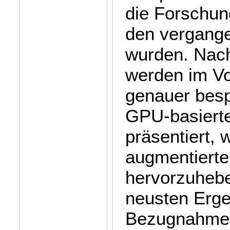
die Forschung
den vergange
wurden. Nach
werden im Vo
genauer bes
GPU-basiert
präsentiert, 
augmentierten
hervorzuhebe
neusten Erge
Bezugnahme 