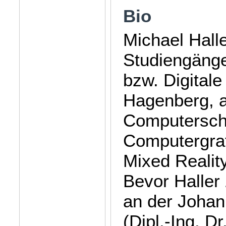
Bio
Michael Halle
Studiengänge
bzw. Digital
Hagenberg, an
Computerschn
Computergraf
Mixed Realit
Bevor Haller 
an der Johan
(Dipl.-Ing. D