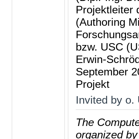
Projektleite
(Authoring Mi
Forschungsa
bzw. USC (US
Erwin-Schröd
September 20
Projekt
Invited by o.
The Computer
organized by