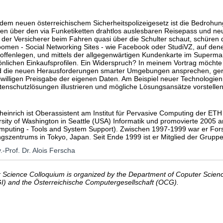
t dem neuen österreichischem Sicherheitspolizeigesetz ist die Bedrohun
n über den via Funketiketten drahtlos auslesbaren Reisepass und neua
der Versicherer beim Fahren quasi über die Schulter schaut, schüren die 
oomen - Social Networking Sites - wie Facebook oder StudiVZ, auf dene
ffenlegen, und mittels der allgegenwärtigen Kundenkarte im Supermarkt 
sönlichen Einkaufsprofilen. Ein Widerspruch? In meinem Vortrag möchte
 die neuen Herausforderungen smarter Umgebungen ansprechen, gera
eiwilligen Preisgabe der eigenen Daten. Am Beispiel neuer Technologie
tenschutzlösungen illustrieren und mögliche Lösungsansätze vorstellen
einrich ist Oberassistent am Institut für Pervasive Computing der ETH Z
sity of Washington in Seattle (USA) Informatik und promovierte 2005 an 
mputing - Tools and System Support). Zwischen 1997-1999 war er Fors
szentrums in Tokyo, Japan. Seit Ende 1999 ist er Mitglied der Grupp
.-Prof. Dr. Alois Ferscha
Science Colloquium is organized by the Department of Coputer Science
GI) and the Österreichische Computergesellschaft (OCG).