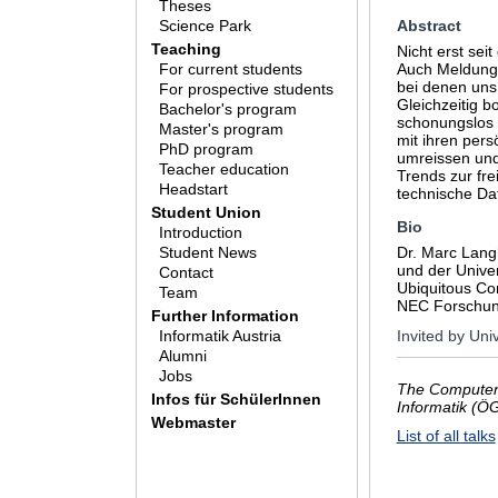
Theses
Science Park
Abstract
Teaching
Nicht erst sei
For current students
Auch Meldunge
bei denen uns 
For prospective students
Gleichzeitig b
Bachelor's program
schonungslos o
Master's program
mit ihren per
PhD program
umreissen und
Teacher education
Trends zur fr
Headstart
technische Da
Student Union
Bio
Introduction
Student News
Dr. Marc Langh
und der Univer
Contact
Ubiquitous Co
Team
NEC Forschung
Further Information
Invited by Univ
Informatik Austria
Alumni
Jobs
The Computer 
Infos für SchülerInnen
Informatik (Ö
Webmaster
List of all talks