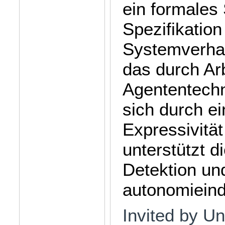
ein formales
Spezifikatio
Systemverhal
das durch Ar
Agententechno
sich durch e
Expressivitä
unterstützt 
Detektion un
autonomieind
Invited by U