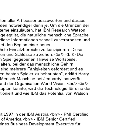
ten aller Art besser auszuwerten und daraus
erden notwendiger denn je. Um die Grenzen der
steme einzuläuten, hat IBM Research Watson
gelegt ist, die natürliche menschliche Sprache
 diese Informationen schnell zu verarbeiten und
det den Beginn einer neuen
chste Einsatzbereiche zu konzipieren. Diese
en und Schlüsse zu ziehen. <br/> <br/> Die
 im Spiel gegebenen Hinweise Wortspiele,
alten, bei der das menschliche Gehirn
 sind mehrere Fähigkeiten gefordert und es
den besten Spieler zu behaupten", erklärt Harry
f Mensch-Maschine bei Jeopardy! souverän
d der Organisation World Vision. <br/> <br/>
ten konnte, wird die Technologie für eine der
ioniert und wie IBM das Potential von Watson
)
it 1997 in der IBM Austria <br/> - PMI Certified
of America <br/> - IBM Senior Certified
le eines Business Development Executive für