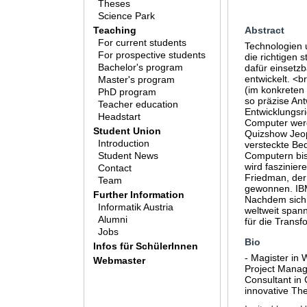
Theses
Science Park
Teaching
Abstract
For current students
Technologien 
For prospective students
die richtigen
Bachelor's program
dafür einsetz
entwickelt. <b
Master's program
(im konkreten 
PhD program
so präzise An
Teacher education
Entwicklungsri
Headstart
Computer werd
Student Union
Quizshow Jeopa
Introduction
versteckte Be
Student News
Computern bis
wird faszinier
Contact
Friedman, der
Team
gewonnen. IBM
Further Information
Nachdem sich 
Informatik Austria
weltweit span
Alumni
für die Trans
Jobs
Bio
Infos für SchülerInnen
- Magister in 
Webmaster
Project Manage
Consultant in 
innovative T