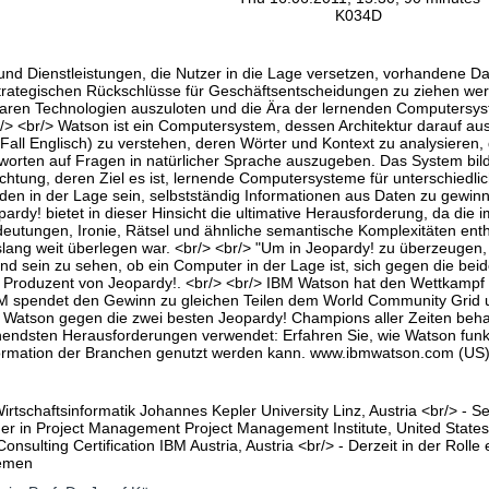
K034D
und Dienstleistungen, die Nutzer in die Lage versetzen, vorhandene Da
 strategischen Rückschlüsse für Geschäftsentscheidungen zu ziehen w
baren Technologien auszuloten und die Ära der lernenden Computersy
r/> <br/> Watson ist ein Computersystem, dessen Architektur darauf aus
Fall Englisch) zu verstehen, deren Wörter und Kontext zu analysieren,
tworten auf Fragen in natürlicher Sprache auszugeben. Das System bil
chtung, deren Ziel es ist, lernende Computersysteme für unterschiedli
en in der Lage sein, selbstständig Informationen aus Daten zu gewinn
rdy! bietet in dieser Hinsicht die ultimative Herausforderung, da die
deutungen, Ironie, Rätsel und ähnliche semantische Komplexitäten enth
lang weit überlegen war. <br/> <br/> "Um in Jeopardy! zu überzeugen,
end sein zu sehen, ob ein Computer in der Lage ist, sich gegen die bei
 Produzent von Jeopardy!. <br/> <br/> IBM Watson hat den Wettkamp
 spendet den Gewinn zu gleichen Teilen dem World Community Grid un
Watson gegen die zwei besten Jeopardy! Champions aller Zeiten behaup
nendsten Herausforderungen verwendet: Erfahren Sie, wie Watson funkt
formation der Branchen genutzt werden kann. www.ibmwatson.com (US
Wirtschaftsinformatik Johannes Kepler University Linz, Austria <br/> - Se
r in Project Management Project Management Institute, United States 
Consulting Certification IBM Austria, Austria <br/> - Derzeit in der Rol
hemen