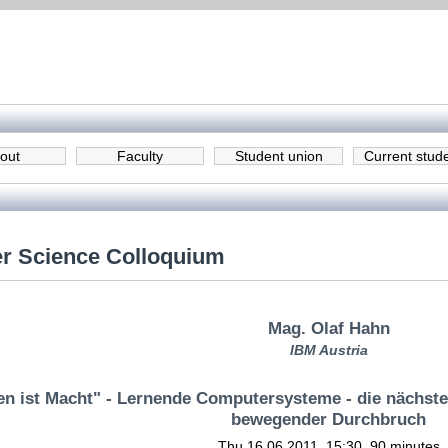
out
Faculty
Student union
Current stud
r Science Colloquium
Mag. Olaf Hahn
IBM Austria
n ist Macht" - Lernende Computersysteme - die nächste
bewegender Durchbruch
Thu 16.06.2011, 15:30, 90 minutes