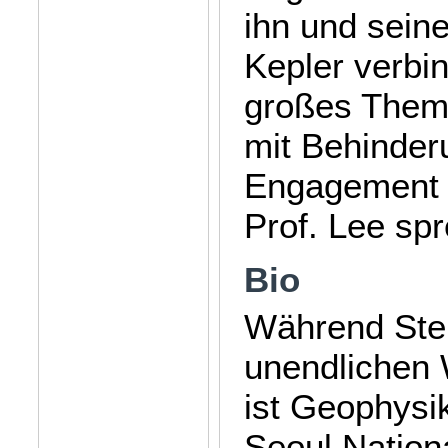
ihn und sein
Kepler verbi
großes Thema
mit Behinder
Engagement i
Prof. Lee sp
Bio
Während Ste
unendlichen 
ist Geophysi
Seoul Nationa