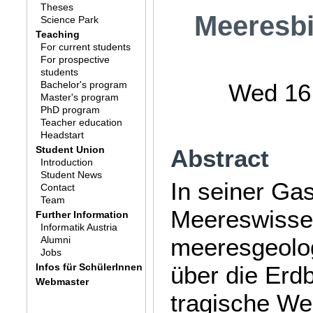
Theses
Meeresbi
Science Park
Teaching
For current students
For prospective
students
Bachelor's program
Wed 16.
Master's program
PhD program
Teacher education
Headstart
Student Union
Abstract
Introduction
Student News
In seiner Gas
Contact
Team
Meereswissen
Further Information
Informatik Austria
meeresgeolog
Alumni
Jobs
Infos für SchülerInnen
über die Erd
Webmaster
tragische We