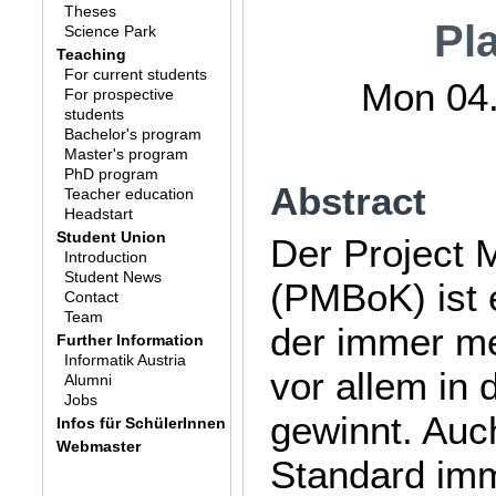
Theses
Pl
Science Park
Teaching
For current students
Mon 04.
For prospective
students
Bachelor's program
Master's program
PhD program
Abstract
Teacher education
Headstart
Student Union
Der Project
Introduction
Student News
(PMBoK) ist 
Contact
Team
der immer me
Further Information
Informatik Austria
vor allem in 
Alumni
Jobs
gewinnt. Auch
Infos für SchülerInnen
Webmaster
Standard imm