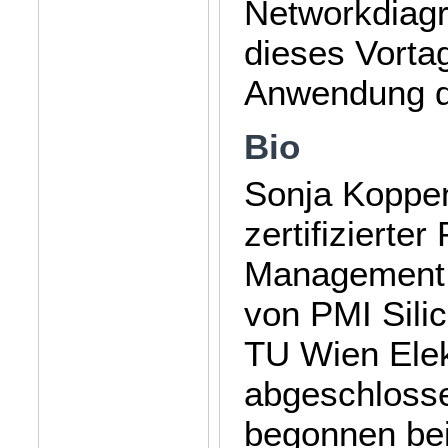
Networkdiag
dieses Vortag
Anwendung di
Bio
Sonja Koppen
zertifizierte
Management P
von PMI Silic
TU Wien Elek
abgeschlosse
begonnen bei