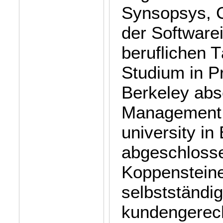
Synsopsys, C
der Software
beruflichen T
Studium in P
Berkeley abso
Management 
university in
abgeschlossen
Koppensteine
selbstständig
kundengerech