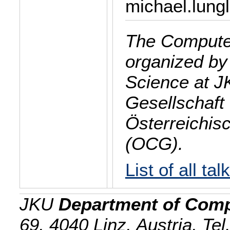
michael.lung
The Computer
organized by
Science at J
Gesellschaft 
Österreichis
(OCG).
List of all tal
JKU
Department of Comp
69, 4040 Linz, Austria, Te