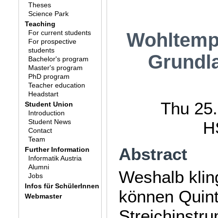
Theses
Science Park
Teaching
For current students
Wohltempe
For prospective
students
Grundl
Bachelor's program
Master's program
PhD program
Teacher education
Headstart
Thu 25.
Student Union
Introduction
Student News
H
Contact
Team
Abstract
Further Information
Informatik Austria
Alumni
Weshalb klin
Jobs
Infos für SchülerInnen
können Quin
Webmaster
Streichinstru