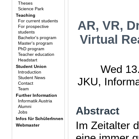
Theses
Science Park
Teaching
For current students
AR, VR, D
For prospective
students
Virtual R
Bachelor's program
Master's program
PhD program
Teacher education
Headstart
Wed 13.
Student Union
Introduction
Student News
JKU, Inform
Contact
Team
Further Information
Informatik Austria
Alumni
Abstract
Jobs
Infos für SchülerInnen
Im Zeitalter 
Webmaster
eine immer g