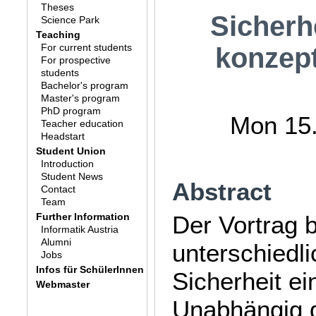
Theses
Sicherh
Science Park
Teaching
For current students
konzept
For prospective
students
Bachelor's program
Master's program
PhD program
Mon 15.
Teacher education
Headstart
Student Union
Introduction
Student News
Abstract
Contact
Team
Further Information
Der Vortrag b
Informatik Austria
Alumni
unterschiedl
Jobs
Infos für SchülerInnen
Sicherheit ei
Webmaster
Unabhängig 