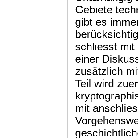
Gebiete techn
gibt es imme
berücksichti
schliesst mi
einer Diskus
zusätzlich mi
Teil wird zue
kryptographi
mit anschlie
Vorgehenswei
geschichtlic