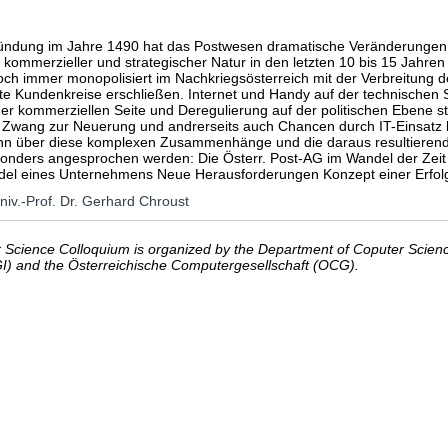
ründung im Jahre 1490 hat das Postwesen dramatische Veränderungen 
, kommerzieller und strategischer Natur in den letzten 10 bis 15 Jahren e
ch immer monopolisiert im Nachkriegsösterreich mit der Verbreitung des
te Kundenkreise erschließen. Internet und Handy auf der technischen
der kommerziellen Seite und Deregulierung auf der politischen Ebene st
n Zwang zur Neuerung und andrerseits auch Chancen durch IT-Einsatz br
n über diese komplexen Zusammenhänge und die daraus resultierend
sonders angesprochen werden: Die Österr. Post-AG im Wandel der Zeit I
del eines Unternehmens Neue Herausforderungen Konzept einer Erfolg
Univ.-Prof. Dr. Gerhard Chroust
Science Colloquium is organized by the Department of Coputer Science
GI) and the Österreichische Computergesellschaft (OCG).