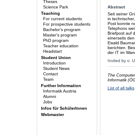
Theses
Science Park
Abstract
Teaching
Seit seiner G
For current students
in technischer
Post konnte no
For prospective students
Telephons wei
Bachelor's program
Briefpost auf 
Master's program
einerseits de
PhD program
Ewald Bauman
Teacher education
berichten. Be
Headstart
der IT im Wan
Student Union
Invited by o. 
Introduction
Student News
Contact
The Computer 
Team
Informatik (Ö
Further Information
List of all talks
Informatik Austria
Alumni
Jobs
Infos für SchülerInnen
Webmaster