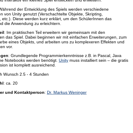
interaktiv ein kleines Spiel entwickeln und erweitern.
 Während der Entwicklung des Spiels werden verschiedene
en von Unity genutzt (Verschachtelte Objekte, Skripting,
e, etc.). Diese werden kurz erklärt, um den SchülerInnen das
nd die Anwendung zu erleichtern.
eil
: Im praktischen Teil erweitern wir gemeinsam mit den
en das Spiel. Dabei beginnen wir mit einfachen Erweiterungen, zum
Farbe eines Objekts, und arbeiten uns zu komplexeren Effekten und
en vor.
ngen
: Grundlegende Programmierkenntnisse z.B. in Pascal, Java
ne Notebooks werden benötigt.
Unity
muss installiert sein – die gratis
sion ist komplett ausreichend.
ch Wunsch 2.5 - 4 Stunden
hl
: ca. 20
er und Kontaktperson
:
Dr. Markus Weninger