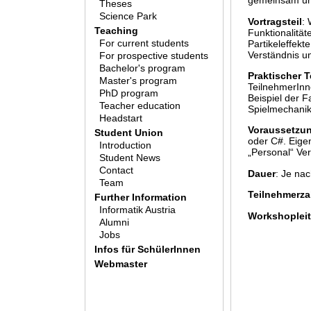
gemeinsam und 
Theses
Science Park
Vortragsteil
:
Teaching
Funktionalität
For current students
Partikeleffekt
Verständnis u
For prospective students
Bachelor's program
Praktischer T
Master's program
TeilnehmerInn
PhD program
Beispiel der 
Teacher education
Spielmechanik
Headstart
Voraussetzu
Student Union
oder C#. Eige
Introduction
„Personal“ Ver
Student News
Contact
Dauer
: Je na
Team
Teilnehmerza
Further Information
Informatik Austria
Workshopleit
Alumni
Jobs
Infos für SchülerInnen
Webmaster