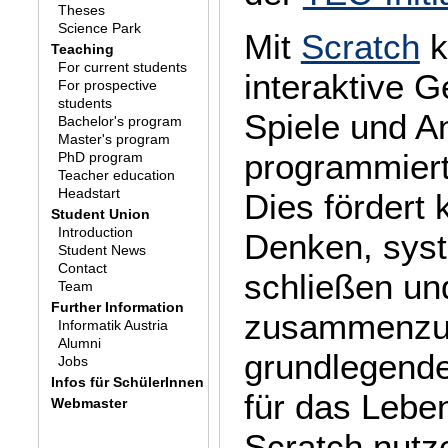
Theses
Science Park
Mit
Scratch
k
Teaching
For current students
interaktive G
For prospective
students
Spiele und A
Bachelor's program
Master's program
programmiert
PhD program
Teacher education
Headstart
Dies fördert 
Student Union
Introduction
Denken, syst
Student News
Contact
schließen un
Team
Further Information
zusammenzu
Informatik Austria
Alumni
grundlegende
Jobs
Infos für SchülerInnen
für das Lebe
Webmaster
Scratch nutz