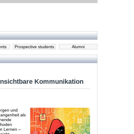
ents
Prospective students
Alumni
unsichtbare Kommunikation
bergen und
gangenheit als
nnende
thoden
am Lernen –