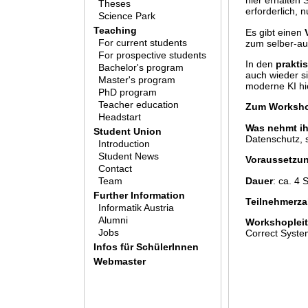
hier erhalten 
Theses
erforderlich, 
Science Park
Teaching
Es gibt einen
For current students
zum selber-au
For prospective students
In den
prakti
Bachelor's program
auch wieder si
Master's program
moderne KI hie
PhD program
Teacher education
Zum Worksho
Headstart
Was nehmt ih
Student Union
Datenschutz, 
Introduction
Student News
Voraussetzu
Contact
Dauer
: ca. 4 
Team
Further Information
Teilnehmerza
Informatik Austria
Alumni
Workshopleit
Jobs
Correct Syste
Infos für SchülerInnen
Webmaster