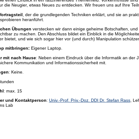
Sie einen Einblick in ein faszinierendes Themenfeld. Vorkenntnisse sind 
nur die Neugier, etwas Neues zu entdecken. Wir freuen uns auf Ihre Tei
Vortragsteil
, der die grundlegenden Techniken erklärt, und sie an pra
sprobieren heranführt.
schen Übungen
verstecken wir dann einige geheime Botschaften, und 
chtbar zu machen. Den Abschluss bildet ein Einblick in die Möglichkeite
r bietet, und wie sich sogar hier vor (und durch) Manipulation schütze
p mitbringen:
Eigener Laptop.
r mit nach Hause
: Neben einem Eindruck über die Informatik an der
sichere Kommunikation und Informationssicherheit mit.
ngen
: Keine.
Stunden
hl
: max. 15
er und Kontaktperson
:
Univ.-Prof. Priv.-Doz. DDI Dr. Stefan Rass
, Le
ms Lab